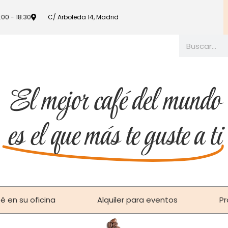
9:00 - 18:30
C/ Arboleda 14, Madrid
El mejor café del mundo
es el que más te guste a ti
é en su oficina
Alquiler para eventos
Pr