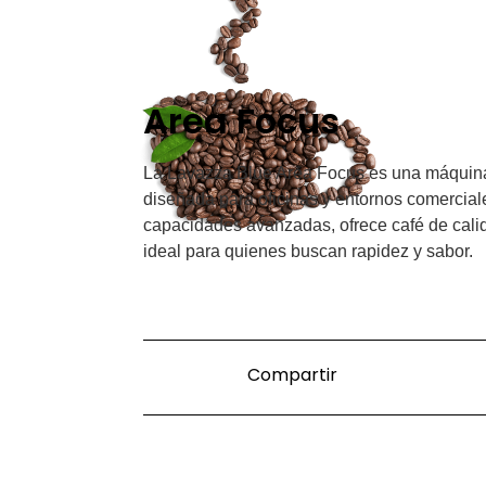
Area Focus
La Lavazza Blue Area Focus es una máquina 
diseñada para oficinas y entornos comerciale
capacidades avanzadas, ofrece café de calid
ideal para quienes buscan rapidez y sabor.
Compartir