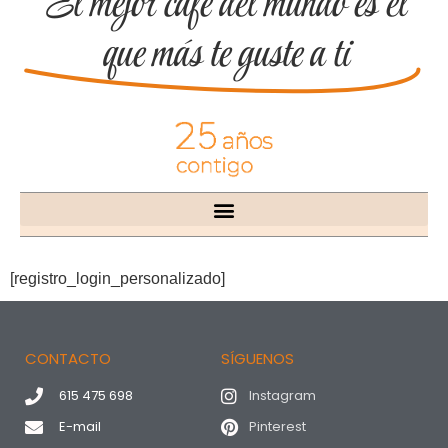
El mejor café del mundo es el
que más te guste a ti
[registro_login_personalizado]
CONTACTO
SÍGUENOS
615 475 698
Instagram
E-mail
Pinterest