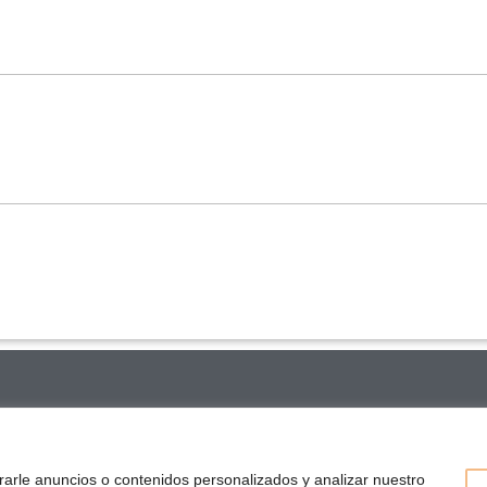
GAL
INFORMACIÓN
SÍGUENOS
e Privacidad
Tutoriales Lavazza
Instag
arle anuncios o contenidos personalizados y analizar nuestro