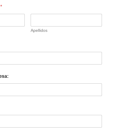
:
*
Apellidos
esa: