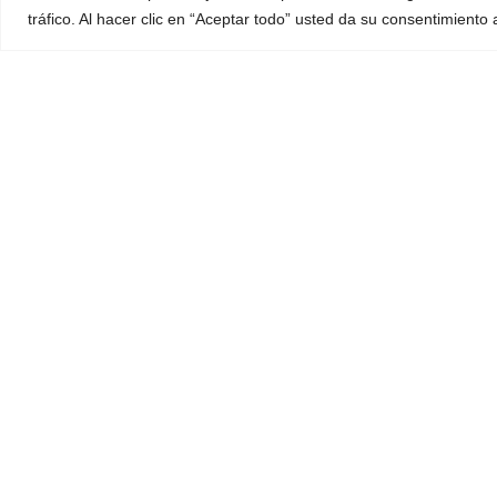
Uso de Co
tráfico. Al hacer clic en “Aceptar todo” usted da su consentimiento
Preguntas
Colaboramos activamente con la
Asociación Autismo Araya