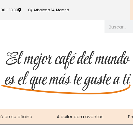
9:00 - 18:30
C/ Arboleda 14, Madrid
El mejor café del mundo
es el que más te guste a ti
é en su oficina
Alquiler para eventos
Pr