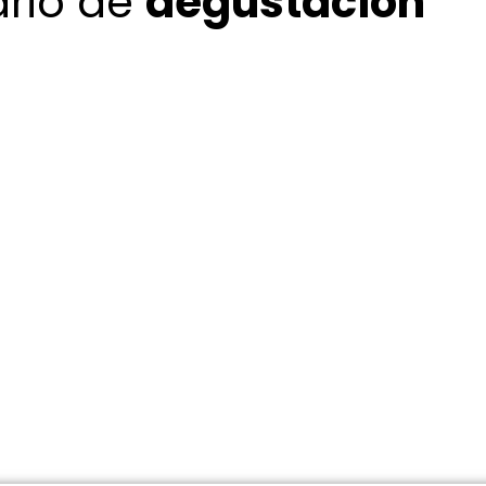
ario de
degustación