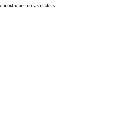
okies
Calendario Lavazza
 a nuestro uso de las cookies.
Pintere
 Frecuentes
Certificaciones